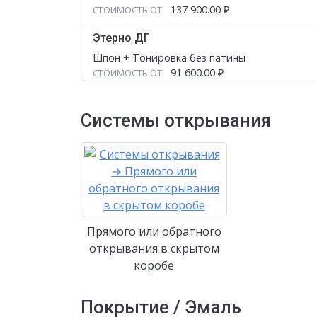
137 900.00
₽
СТОИМОСТЬ ОТ
Этерно ДГ
Шпон + Тонировка без патины
91 600.00
₽
СТОИМОСТЬ ОТ
Этерно ДГ
Системы открывания
Шпон + Тонировка с патиной
94 700.00
₽
СТОИМОСТЬ ОТ
Этерно ДГ
Шпон + Эмаль
91 600.00
₽
СТОИМОСТЬ ОТ
Прямого или обратного
открывания в скрытом
коробе
Покрытие / Эмаль