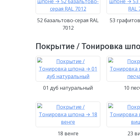
52 базальтово-серая RAL
53 графитов
7012
Покрытие / Тонировка шп
01 дуб натуральный
10 пе
18 венге
23 в