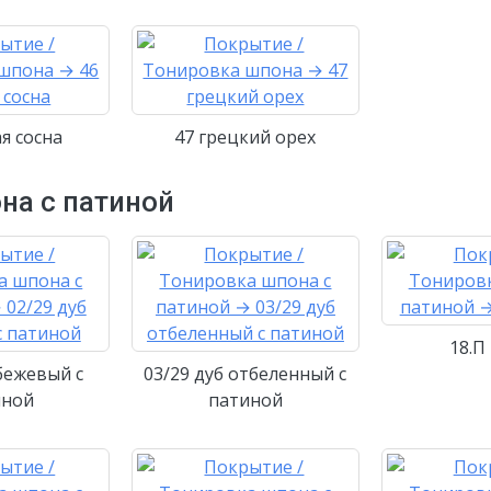
ая сосна
47 грецкий орех
на с патиной
18.П
 бежевый с
03/29 дуб отбеленный с
иной
патиной