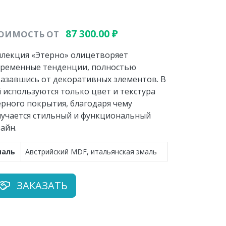
87 300.00
₽
ОИМОСТЬ ОТ
ллекция «Этерно» олицетворяет
временные тенденции, полностью
казавшись от декоративных элементов. В
 используются только цвет и текстура
рного покрытия, благодаря чему
лучается стильный и функциональный
айн.
маль
Австрийский MDF, итальянская эмаль
ЗАКАЗАТЬ