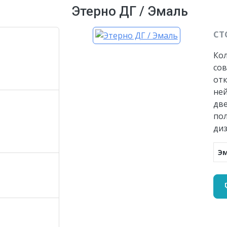
Этерно ДГ / Эмаль
СТ
Ко
со
от
ней
две
по
диз
Э