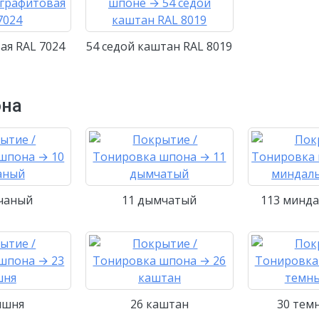
ая RAL 7024
54 седой каштан RAL 8019
она
счаный
11 дымчатый
113 минда
ишня
26 каштан
30 тем