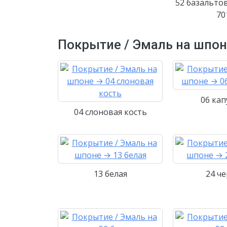
52 базальто
70
Покрытие / Эмаль на шпо
06 ка
04 слоновая кость
13 белая
24 ч