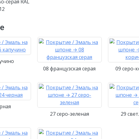
во-серая RAL
12
не
пучино
08 французская серая
09 серо-
ерная
27 серо-зеленая
29 свет