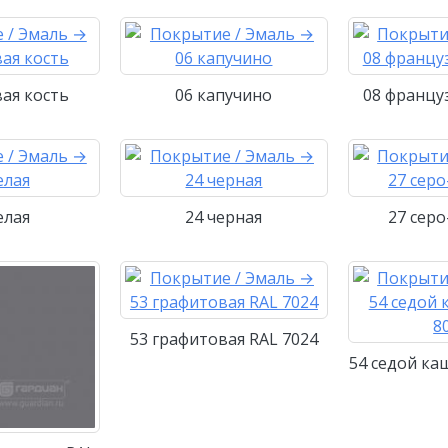
вая кость
06 капучино
08 францу
елая
24 черная
27 серо
53 графитовая RAL 7024
54 седой ка