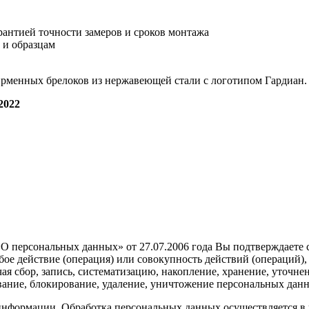
антией точности замеров и сроков монтажа
 и образцам
ирменных брелоков из нержавеющей стали с логотипом Гардиан.
022
О персональных данных» от 27.07.2006 года Вы подтверждаете
е действие (операция) или совокупность действий (операций),
я сбор, запись, систематизацию, накопление, хранение, уточнен
ивание, блокирование, удаление, уничтожение персональных дан
нформации. Обработка персональных данных осуществляется в ц