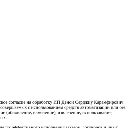
 свое согласие на обработку ИП Дэной Серджиу Карамфирович
 совершаемых с использованием средств автоматизации или без
ие (обновление, изменение), извлечение, использование,
ных.
елях эффективного исполнения заказов, договоров и иных