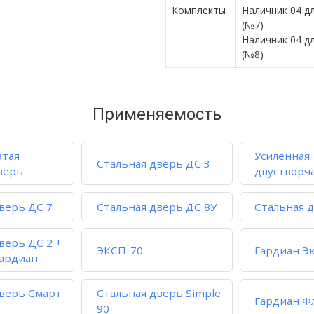
Комплекты
Наличник 04 дл
(№7)
Наличник 04 дл
(№8)
Применяемость
атая
Усиленная
Стальная дверь ДС 3
верь
двустворч
верь ДС 7
Стальная дверь ДС 8У
Стальная 
верь ДС 2 +
ЭКСП-70
Гардиан Эк
гардиан
дверь Смарт
Стальная дверь Simple
Гардиан Ф
90