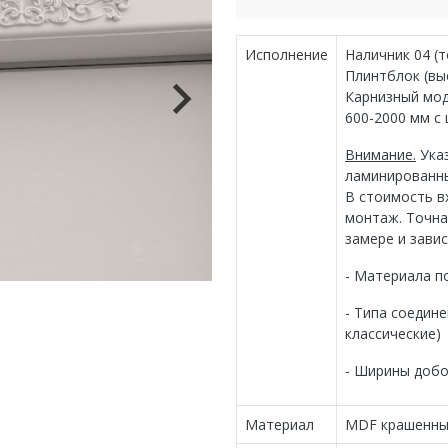
Исполнение
Наличник 04 (
Плинтблок (вы
Карнизный мод
600-2000 мм с
Внимание.
Указ
ламинированны
В стоимость в
монтаж. Точна
замере и завис
- Материала п
- Типа соедин
классические)
- Ширины добо
Материал
MDF крашенн