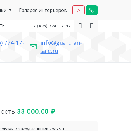
лки
Галерея интерьеров
КТЫ
+7 (495) 774-17-87
5) 774-17-
info@guardian-
sale.ru
мость
33 000.00
₽
орками и закругленными краями.