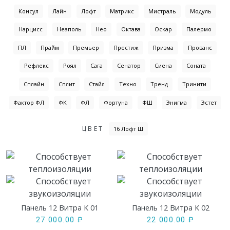
Консул
Лайн
Лофт
Матрикс
Мистраль
Модуль
Нарцисс
Неаполь
Нео
Октава
Оскар
Палермо
ПЛ
Прайм
Премьер
Престиж
Призма
Прованс
Рефлекс
Роял
Сага
Сенатор
Сиена
Соната
Сплайн
Сплит
Стайл
Техно
Тренд
Тринити
Фактор ФЛ
ФК
ФЛ
Фортуна
ФШ
Энигма
Эстет
ЦВЕТ
16 Лофт Ш
Панель 12 Витра К 01
Панель 12 Витра К 02
27 000.00
₽
22 000.00
₽