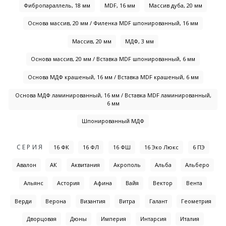
Фибропараллель, 18 мм
MDF, 16 мм
Массив дуба, 20 мм
Основа массив, 20 мм / Филенка MDF шпонированный, 16 мм
Массив, 20 мм
МДФ, 3 мм
Основа массив, 20 мм / Вставка MDF шпонированный, 6 мм
Основа МДФ крашеный, 16 мм / Вставка MDF крашеный, 6 мм
Основа МДФ ламинированный, 16 мм / Вставка MDF ламинированный,
6 мм
Шпонированный МДФ
СЕРИЯ
16 ФК
16 ФЛ
16 ФШ
16 Эко Люкс
6 ПЭ
Авалон
АК
Аквитания
Акрополь
Альба
Альберо
Альянс
Астория
Афина
Вайя
Вектор
Вента
Верди
Верона
Византия
Витра
Галант
Геометрия
Дворцовая
Дюны
Империя
Интарсия
Италия