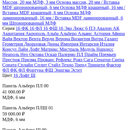
Массив, 20 мм
МДФ, 3 мм
Основа массив, 20 мм / Вставка
MDF шпонированный, 6 мм
Основа МДФ крашеный, 16 мм /
Вставка MDF крашеный, 6 мм
Основа МДФ
ламинированный, 16 мм / Вставка MDF ламинированный, 6
мм
Шпонированный МДФ
Серия
16 ФК
16 ФЛ
16 ФШ
16 Эко Люкс
6 ПЭ
Авалон
АК
Аквитания
Акрополь
Альба
Альберо
Альянс
Астория
Афина
Вайя
Вектор
Вента
Верди
Верона
Византия
Витра
Галант
Геометрия
Дворцовая
Дюны
Империя
Интарсия
Италия
Консул
Лайн
Лофт
Матрикс
Мистраль
Модуль
Нарцисс
Неаполь
Нео
Октава
Оскар
Палермо
ПЛ
Прайм
Премьер
Престиж
Призма
Прованс
Рефлекс
Роял
Сага
Сенатор
Сиена
Соната
Сплайн
Сплит
Стайл
Техно
Тренд
Тринити
Фактор
ФЛ
ФК
ФЛ
Фортуна
ФШ
Энигма
Эстет
Цвет
16 Лофт Ш
Панель Альберо ПЛ 00
41 000.00
₽
МДФ, 6 мм
Панель Альберо ПЛШ 01
59 000.00
₽
МДФ, 6 мм
Панель Альберо Ш 00