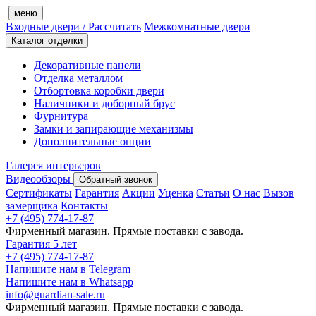
меню
Входные двери
/ Рассчитать
Межкомнатные двери
Каталог отделки
Декоративные панели
Отделка металлом
Отбортовка коробки двери
Наличники и доборный брус
Фурнитура
Замки и запирающие механизмы
Дополнительные опции
Галерея интерьеров
Видеообзоры
Обратный звонок
Сертификаты
Гарантия
Акции
Уценка
Статьи
О нас
Вызов
замерщика
Контакты
+7 (495) 774-17-87
Фирменный магазин. Прямые поставки с завода.
Гарантия 5 лет
+7 (495) 774-17-87
Напишите нам в Telegram
Напишите нам в Whatsapp
info@guardian-sale.ru
Фирменный магазин. Прямые поставки с завода.