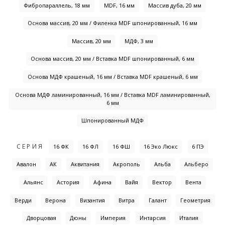
Фибропараллель, 18 мм
MDF, 16 мм
Массив дуба, 20 мм
Основа массив, 20 мм / Филенка MDF шпонированный, 16 мм
Массив, 20 мм
МДФ, 3 мм
Основа массив, 20 мм / Вставка MDF шпонированный, 6 мм
Основа МДФ крашеный, 16 мм / Вставка MDF крашеный, 6 мм
Основа МДФ ламинированный, 16 мм / Вставка MDF ламинированный,
6 мм
Шпонированный МДФ
СЕРИЯ
16 ФК
16 ФЛ
16 ФШ
16 Эко Люкс
6 ПЭ
Авалон
АК
Аквитания
Акрополь
Альба
Альберо
Альянс
Астория
Афина
Вайя
Вектор
Вента
Верди
Верона
Византия
Витра
Галант
Геометрия
Дворцовая
Дюны
Империя
Интарсия
Италия