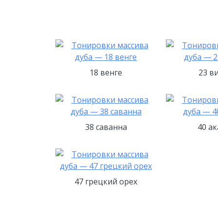
18 венге
23 в
38 саванна
40 а
47 грецкий орех