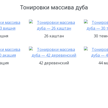
Тонировки массива дуба
ишня
26 каштан
30 тем
кация
42 деревенский
44 м