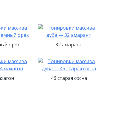
ный орех
32 амарант
ахагон
46 старая сосна