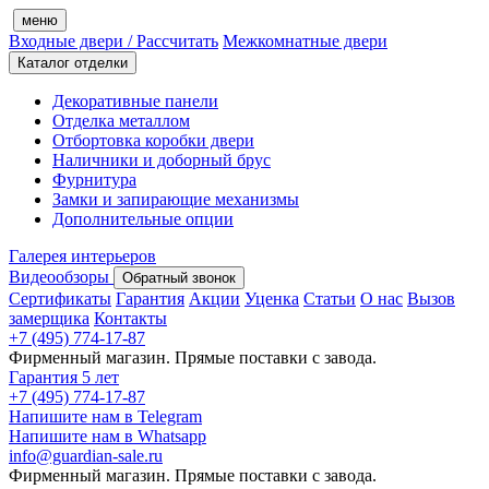
меню
Входные двери
/ Рассчитать
Межкомнатные двери
Каталог отделки
Декоративные панели
Отделка металлом
Отбортовка коробки двери
Наличники и доборный брус
Фурнитура
Замки и запирающие механизмы
Дополнительные опции
Галерея интерьеров
Видеообзоры
Обратный звонок
Сертификаты
Гарантия
Акции
Уценка
Статьи
О нас
Вызов
замерщика
Контакты
+7 (495) 774-17-87
Фирменный магазин. Прямые поставки с завода.
Гарантия 5 лет
+7 (495) 774-17-87
Напишите нам в Telegram
Напишите нам в Whatsapp
info@guardian-sale.ru
Фирменный магазин. Прямые поставки с завода.