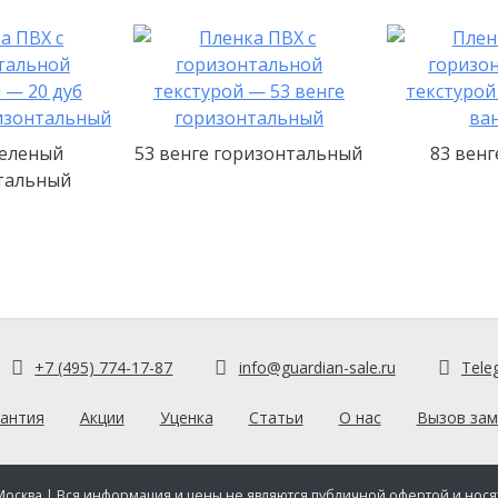
беленый
53 венге горизонтальный
83 венг
тальный
+7 (495) 774-17-87
info@guardian-sale.ru
Tele
антия
Акции
Уценка
Статьи
О нас
Вызов за
Москва
| Вся информация и цены не являются публичной офертой и нося