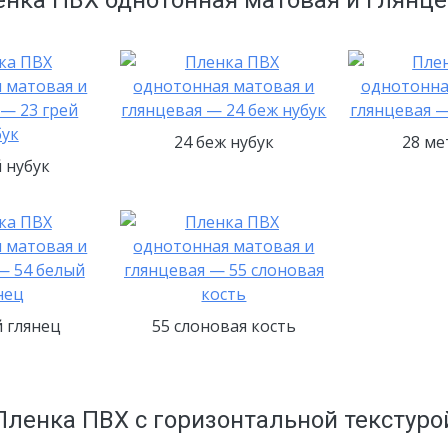
24 беж нубук
28 ме
й нубук
й глянец
55 слоновая кость
Пленка ПВХ с горизонтальной текстуро