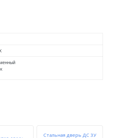
Х
менный
ек
Стальная дверь ДС 3У