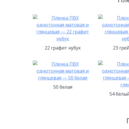
22 графит нубук
23 гре
50 белая
54 белы