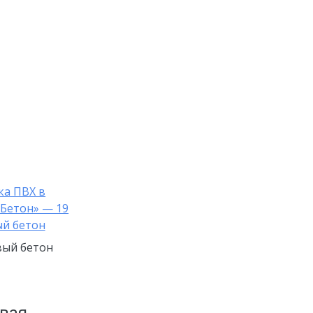
вый бетон
евая