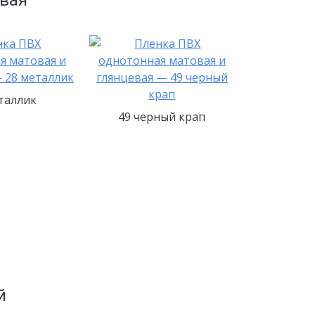
таллик
49 черный крап
й