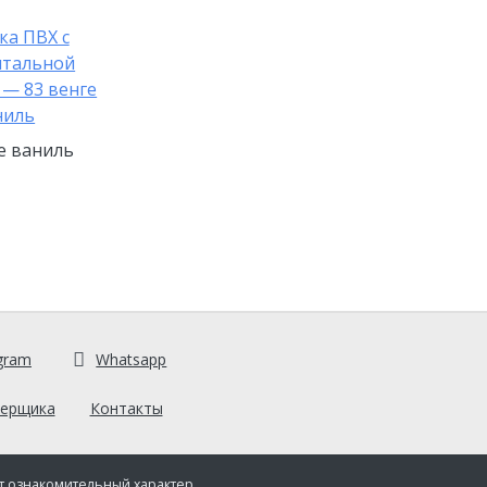
е ваниль
gram
Whatsapp
мерщика
Контакты
т ознакомительный характер.