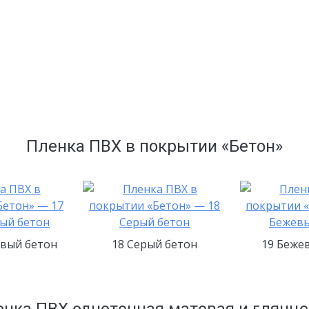
Пленка ПВХ в покрытии «Бетон»
евый бетон
18 Серый бетон
19 Беже
нка ПВХ однотонная матовая и глянц