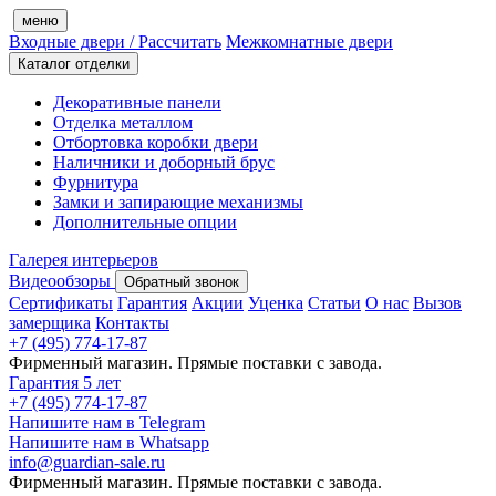
меню
Входные двери
/ Рассчитать
Межкомнатные двери
Каталог отделки
Декоративные панели
Отделка металлом
Отбортовка коробки двери
Наличники и доборный брус
Фурнитура
Замки и запирающие механизмы
Дополнительные опции
Галерея интерьеров
Видеообзоры
Обратный звонок
Сертификаты
Гарантия
Акции
Уценка
Статьи
О нас
Вызов
замерщика
Контакты
+7 (495) 774-17-87
Фирменный магазин. Прямые поставки с завода.
Гарантия 5 лет
+7 (495) 774-17-87
Напишите нам в Telegram
Напишите нам в Whatsapp
info@guardian-sale.ru
Фирменный магазин. Прямые поставки с завода.