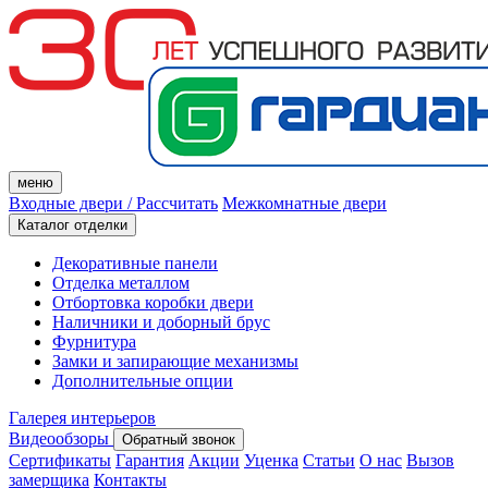
меню
Входные двери
/ Рассчитать
Межкомнатные двери
Каталог отделки
Декоративные панели
Отделка металлом
Отбортовка коробки двери
Наличники и доборный брус
Фурнитура
Замки и запирающие механизмы
Дополнительные опции
Галерея интерьеров
Видеообзоры
Обратный звонок
Сертификаты
Гарантия
Акции
Уценка
Статьи
О нас
Вызов
замерщика
Контакты