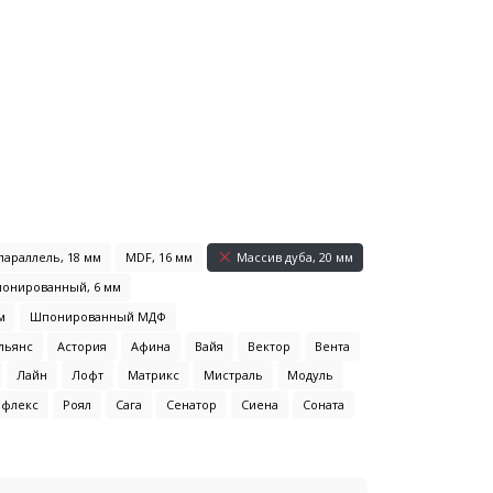
араллель, 18 мм
MDF, 16 мм
Массив дуба, 20 мм
шпонированный, 6 мм
м
Шпонированный МДФ
льянс
Астория
Афина
Вайя
Вектор
Вента
Лайн
Лофт
Матрикс
Мистраль
Модуль
ефлекс
Роял
Сага
Сенатор
Сиена
Соната