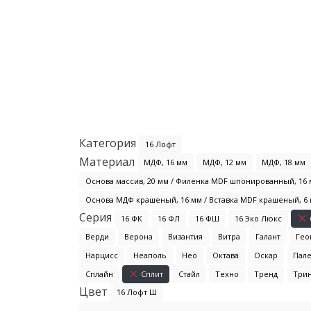
Категория
16 Лофт
Материал
МДФ, 16 мм
МДФ, 12 мм
МДФ, 18 мм
Основа массив, 20 мм / Филенка MDF шпонированный, 16
Основа МДФ крашеный, 16 мм / Вставка MDF крашеный, 6
Серия
16 ФК
16 ФЛ
16 ФШ
16 Эко Люкс
Верди
Верона
Византия
Витра
Галант
Гео
Нарцисс
Неаполь
Нео
Октава
Оскар
Пал
Сплайн
Сплит
Стайл
Техно
Тренд
Три
Цвет
16 Лофт Ш