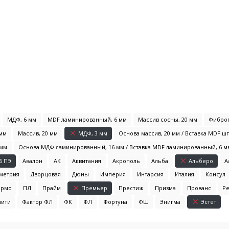
МДФ, 6 мм
MDF ламинированный, 6 мм
Массив сосны, 20 мм
Фиброп
 мм
Массив, 20 мм
МДФ, 3 мм
Основа массив, 20 мм / Вставка MDF 
 мм
Основа МДФ ламинированный, 16 мм / Вставка MDF ламинированный, 6 м
6 ПЭ
Авалон
АК
Аквитания
Акрополь
Альба
Альберо
А
метрия
Дворцовая
Дюны
Империя
Интарсия
Италия
Консул
ермо
ПЛ
Прайм
Премьер
Престиж
Призма
Прованс
Р
нити
Фактор ФЛ
ФК
ФЛ
Фортуна
ФШ
Энигма
Эстет