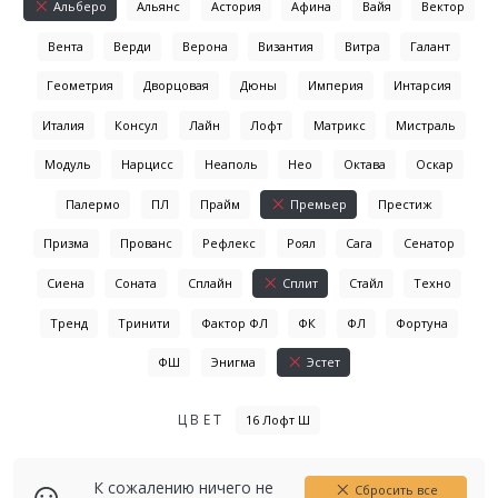
Альберо
Альянс
Астория
Афина
Вайя
Вектор
Вента
Верди
Верона
Византия
Витра
Галант
Геометрия
Дворцовая
Дюны
Империя
Интарсия
Италия
Консул
Лайн
Лофт
Матрикс
Мистраль
Модуль
Нарцисс
Неаполь
Нео
Октава
Оскар
Палермо
ПЛ
Прайм
Премьер
Престиж
Призма
Прованс
Рефлекс
Роял
Сага
Сенатор
Сиена
Соната
Сплайн
Сплит
Стайл
Техно
Тренд
Тринити
Фактор ФЛ
ФК
ФЛ
Фортуна
ФШ
Энигма
Эстет
ЦВЕТ
16 Лофт Ш
К сожалению ничего не
Сбросить все