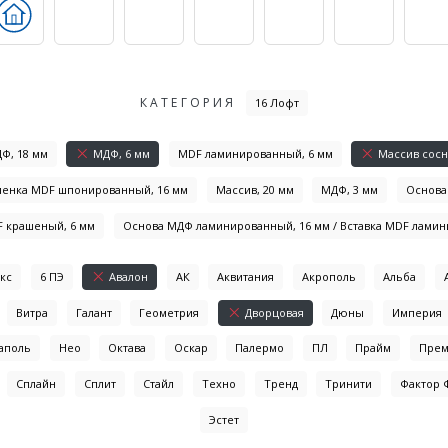
КАТЕГОРИЯ
16 Лофт
Ф, 18 мм
МДФ, 6 мм
MDF ламинированный, 6 мм
Массив сосн
иленка MDF шпонированный, 16 мм
Массив, 20 мм
МДФ, 3 мм
Основа 
F крашеный, 6 мм
Основа МДФ ламинированный, 16 мм / Вставка MDF ламин
кс
6 ПЭ
Авалон
АК
Аквитания
Акрополь
Альба
Витра
Галант
Геометрия
Дворцовая
Дюны
Империя
аполь
Нео
Октава
Оскар
Палермо
ПЛ
Прайм
Пре
Сплайн
Сплит
Стайл
Техно
Тренд
Тринити
Фактор 
Эстет