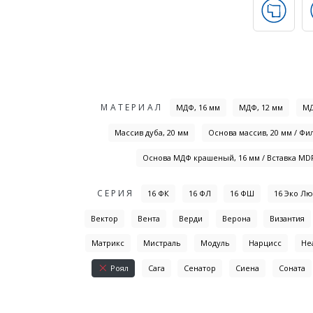
МАТЕРИАЛ
МДФ, 16 мм
МДФ, 12 мм
МД
Массив дуба, 20 мм
Основа массив, 20 мм / Ф
Основа МДФ крашеный, 16 мм / Вставка MD
СЕРИЯ
16 ФК
16 ФЛ
16 ФШ
16 Эко Лю
Вектор
Вента
Верди
Верона
Византия
Матрикс
Мистраль
Модуль
Нарцисс
Не
Роял
Сага
Сенатор
Сиена
Соната