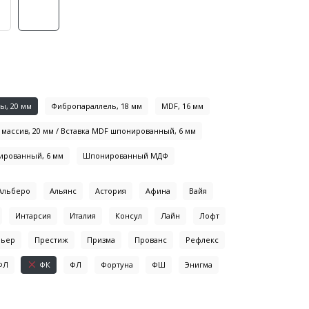
ы, 20 мм
Фибропараллель, 18 мм
MDF, 16 мм
массив, 20 мм / Вставка MDF шпонированный, 6 мм
ированный, 6 мм
Шпонированный МДФ
Альберо
Альянс
Астория
Афина
Вайя
Интарсия
Италия
Консул
Лайн
Лофт
мьер
Престиж
Призма
Прованс
Рефлекс
ФЛ
ФК
ФЛ
Фортуна
ФШ
Энигма