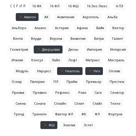
СЕРИЯ
16 ФК
16 ФЛ
16 ФШ
16 Эко Люкс
6 ПЭ
Авалон
АК
Аквитания
Акрополь
Альба
Альберо
Альянс
Астория
Афина
Вайя
Вектор
Вента
Верди
Верона
Византия
Витра
Галант
Геометрия
Дворцовая
Дюны
Империя
Интарсия
Италия
Консул
Лайн
Лофт
Матрикс
Мистраль
Модуль
Нарцисс
Неаполь
Нео
Октава
Оскар
Палермо
ПЛ
Прайм
Премьер
Престиж
Призма
Прованс
Рефлекс
Роял
Сага
Сенатор
Сиена
Соната
Сплайн
Сплит
Стайл
Техно
Тренд
Тринити
Фактор ФЛ
ФК
ФЛ
Фортуна
ФШ
Энигма
Эстет