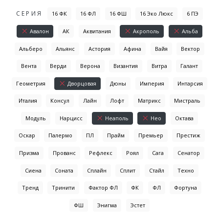
СЕРИЯ
16 ФК
16 ФЛ
16 ФШ
16 Эко Люкс
6 ПЭ
Авалон
АК
Аквитания
Акрополь
Альба
Альберо
Альянс
Астория
Афина
Вайя
Вектор
Вента
Верди
Верона
Византия
Витра
Галант
Геометрия
Дворцовая
Дюны
Империя
Интарсия
Италия
Консул
Лайн
Лофт
Матрикс
Мистраль
Модуль
Нарцисс
Неаполь
Нео
Октава
Оскар
Палермо
ПЛ
Прайм
Премьер
Престиж
Призма
Прованс
Рефлекс
Роял
Сага
Сенатор
Сиена
Соната
Сплайн
Сплит
Стайл
Техно
Тренд
Тринити
Фактор ФЛ
ФК
ФЛ
Фортуна
ФШ
Энигма
Эстет