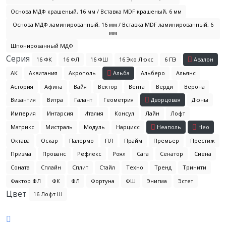
Основа МДФ крашеный, 16 мм / Вставка MDF крашеный, 6 мм
Основа МДФ ламинированный, 16 мм / Вставка MDF ламинированный, 6
мм
Шпонированный МДФ
Серия
16 ФК
16 ФЛ
16 ФШ
16 Эко Люкс
6 ПЭ
Авалон
АК
Аквитания
Акрополь
Альба
Альберо
Альянс
Астория
Афина
Вайя
Вектор
Вента
Верди
Верона
Византия
Витра
Галант
Геометрия
Дворцовая
Дюны
Империя
Интарсия
Италия
Консул
Лайн
Лофт
Матрикс
Мистраль
Модуль
Нарцисс
Неаполь
Нео
Октава
Оскар
Палермо
ПЛ
Прайм
Премьер
Престиж
Призма
Прованс
Рефлекс
Роял
Сага
Сенатор
Сиена
Соната
Сплайн
Сплит
Стайл
Техно
Тренд
Тринити
Фактор ФЛ
ФК
ФЛ
Фортуна
ФШ
Энигма
Эстет
Цвет
16 Лофт Ш