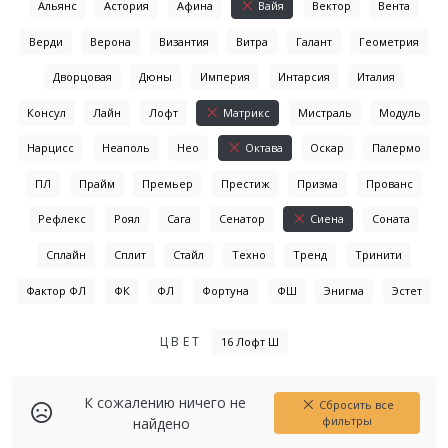
Альянс
Астория
Афина
Вайя
Вектор
Вента
Верди
Верона
Византия
Витра
Галант
Геометрия
Дворцовая
Дюны
Империя
Интарсия
Италия
Консул
Лайн
Лофт
Матрикс
Мистраль
Модуль
Нарцисс
Неаполь
Нео
Октава
Оскар
Палермо
ПЛ
Прайм
Премьер
Престиж
Призма
Прованс
Рефлекс
Роял
Сага
Сенатор
Сиена
Соната
Сплайн
Сплит
Стайл
Техно
Тренд
Тринити
Фактор ФЛ
ФК
ФЛ
Фортуна
ФШ
Энигма
Эстет
ЦВЕТ
16 Лофт Ш
К сожалению ничего не
Сбросить все
фильтры
найдено