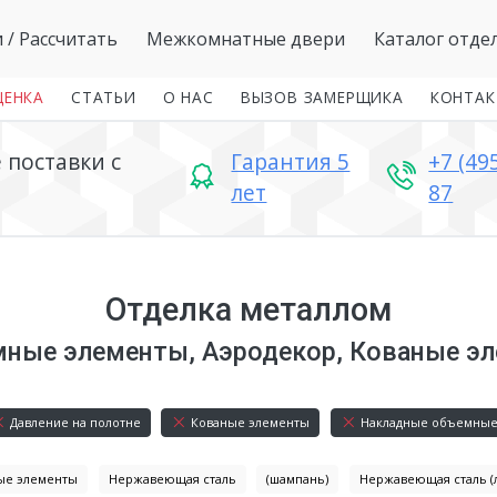
и
/ Рассчитать
Межкомнатные двери
Каталог отде
ЦЕНКА
СТАТЬИ
О НАС
ВЫЗОВ ЗАМЕРЩИКА
КОНТА
поставки с
Гарантия 5
+7 (49
лет
87
Отделка металлом
мные элементы, Аэродекор, Кованые эл
Давление на полотне
Кованые элементы
Накладные объемные
ые элементы
Нержавеющая сталь
(шампань)
Нержавеющая сталь (л