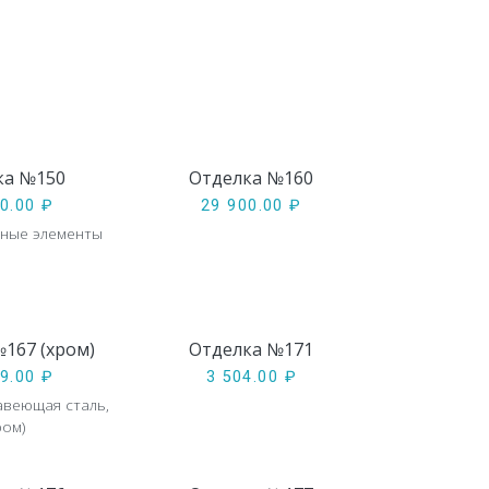
ка №150
Отделка №160
00.00
₽
29 900.00
₽
аные элементы
167 (хром)
Отделка №171
49.00
₽
3 504.00
₽
авеющая сталь,
ром)