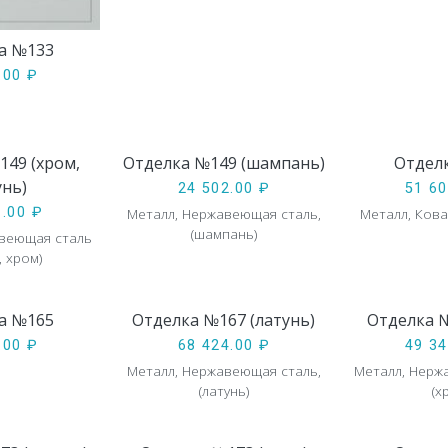
а №133
7.00
₽
149 (хром,
Отделка №149 (шампань)
Отдел
унь)
24 502.00
₽
51 6
Металл, Нержавеющая сталь,
Металл, Ков
1.00
₽
(шампань)
авеющая сталь
, хром)
а №165
Отделка №167 (латунь)
Отделка №
9.00
₽
68 424.00
₽
49 3
Металл, Нержавеющая сталь,
Металл, Нерж
(латунь)
(х