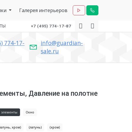
лки
Галерея интерьеров
КТЫ
+7 (495) 774-17-87
5) 774-17-
info@guardian-
sale.ru
ементы, Давление на полотне
 элементы
Окно
атунь, хром)
(латунь)
(хром)