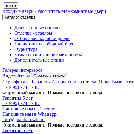
меню
Входные двери
/ Рассчитать
Межкомнатные двери
Каталог отделки
Декоративные панели
Отделка металлом
Отбортовка коробки двери
Наличники и доборный брус
Фурнитура
Замки и запирающие механизмы
Дополнительные опции
Галерея интерьеров
Видеообзоры
Обратный звонок
Сертификаты
Гарантия
Акции
Уценка
Статьи
О нас
Вызов зам
+7 (495) 774-17-87
Фирменный магазин. Прямые поставки с завода.
Гарантия 5 лет
+7 (495) 774-17-87
Напишите нам в Telegram
Напишите нам в Whatsapp
info@guardian-sale.ru
Фирменный магазин. Прямые поставки с завода.
Гарантия 5 лет