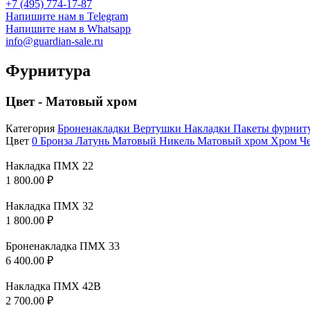
+7 (495) 774-17-87
Напишите нам в Telegram
Напишите нам в Whatsapp
info@guardian-sale.ru
Фурнитура
Цвет - Матовый хром
Категория
Броненакладки
Вертушки
Накладки
Пакеты фурни
Цвет
0
Бронза
Латунь
Матовый Никель
Матовый хром
Хром
Ч
Накладка ПМХ 22
1 800.00
₽
Накладка ПМХ 32
1 800.00
₽
Броненакладка ПМХ 33
6 400.00
₽
Накладка ПМХ 42В
2 700.00
₽