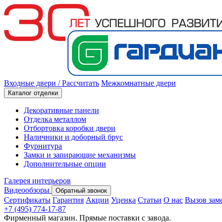
Входные двери
/ Рассчитать
Межкомнатные двери
Каталог отделки
Декоративные панели
Отделка металлом
Отбортовка коробки двери
Наличники и доборный брус
Фурнитура
Замки и запирающие механизмы
Дополнительные опции
Галерея интерьеров
Видеообзоры
Обратный звонок
Сертификаты
Гарантия
Акции
Уценка
Статьи
О нас
Вызов зам
+7 (495) 774-17-87
Фирменный магазин. Прямые поставки с завода.