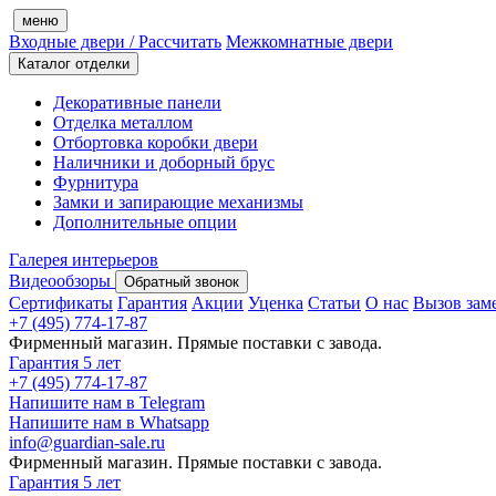
меню
Входные двери
/ Рассчитать
Межкомнатные двери
Каталог отделки
Декоративные панели
Отделка металлом
Отбортовка коробки двери
Наличники и доборный брус
Фурнитура
Замки и запирающие механизмы
Дополнительные опции
Галерея интерьеров
Видеообзоры
Обратный звонок
Сертификаты
Гарантия
Акции
Уценка
Статьи
О нас
Вызов зам
+7 (495) 774-17-87
Фирменный магазин. Прямые поставки с завода.
Гарантия 5 лет
+7 (495) 774-17-87
Напишите нам в Telegram
Напишите нам в Whatsapp
info@guardian-sale.ru
Фирменный магазин. Прямые поставки с завода.
Гарантия 5 лет