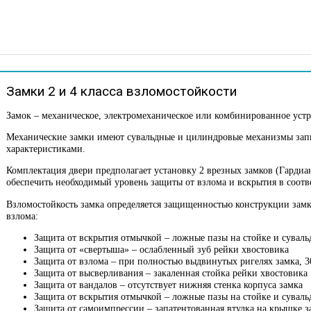
Замки 2 и 4 класса взломостойкости
Замок – механическое, электромеханическое или комбинированное уст
Механические замки имеют сувальдные и цилиндровые механизмы зап
характеристиками.
Комплектация двери предполагает установку 2 врезных замков (Гардиан
обеспечить необходимый уровень защиты от взлома и вскрытия в соотв
Взломостойкость замка определяется защищенностью конструкции замк
взлома:
Защита от вскрытия отмычкой – ложные пазы на стойке и суваль
Защита от «свертыша» – ослабленный зуб рейки хвостовика
Защита от взлома – при полностью выдвинутых ригелях замка, 30
Защита от высверливания – закаленная стойка рейки хвостовика
Защита от вандалов – отсутствует нижняя стенка корпуса замка
Защита от вскрытия отмычкой – ложные пазы на стойке и суваль
Защита от самоимпрессии – запатентованная втулка на крышке з