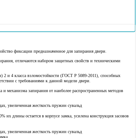
ройство фиксации предназначенное для запирания двери.
ирания, отличаются набором защитных свойств и техническими
) 2 и 4 класса взломостойкости (ГОСТ Р 5089-2011), способных
етствии с требованиями к данной модели двери.
а и механизма запирания от наиболее распространенных методов
дах, увеличенная жесткость пружин сувальд
% их длины остается в корпусе замка, усилена конструкция засовов
дах, увеличенная жесткость пружин сувальд
амка