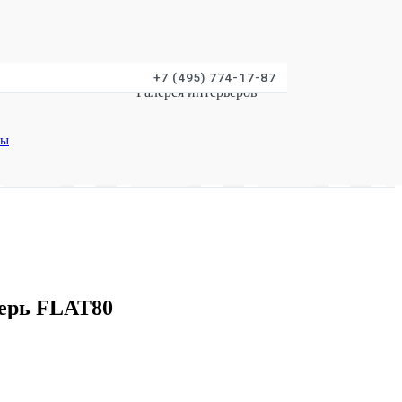
+7 (495) 774-17-87
Галерея интерьеров
мы
gram
Напишите нам в Whatsapp
info@guardian-sale.ru
верь FLAT80