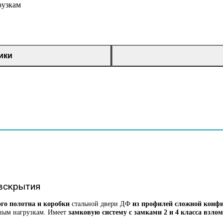
рузкам
ики
 вскрытия
го полотна и коробки
стальной двери ДФ
из профилей сложной конфи
рным нагрузкам. Имеет
замковую систему с замками 2 и 4 класса взло