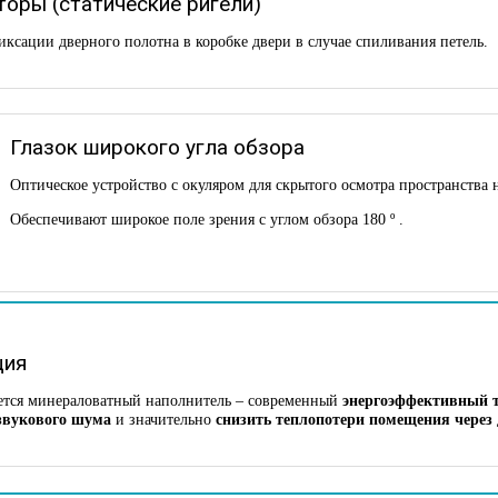
оры (статические ригели)
иксации дверного полотна в коробке двери в случае спиливания петель.
Глазок широкого угла обзора
Оптическое устройство с окуляром для скрытого осмотра пространства 
Обеспечивают широкое поле зрения с углом обзора 180 º .
ция
ется минераловатный наполнитель – современный
энергоэффективный 
 звукового шума
и значительно
снизить
теплопотери помещения через 