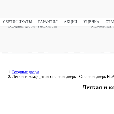
СЕРТИФИКАТЫ
ГАРАНТИЯ
АКЦИИ
УЦЕНКА
СТА
Входные двери
/ Рассчитать
Межкомнатн
Фирменный магазин. Прямые поставки с
Га
завода.
Входные двери
Легкая и комфортная стальная дверь - Стальная дверь FL
Легкая и к